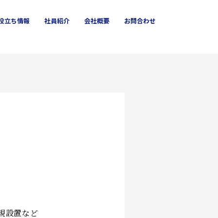
役立ち
情報
社員
紹介
会社概要
お問合わせ
クロス
箕面市
ハウスクリーニング
規設置など