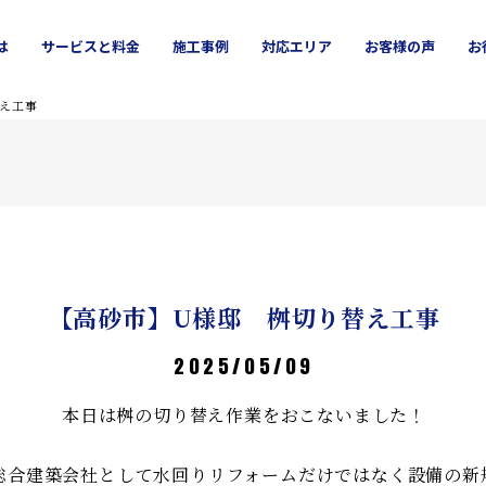
は
サービス
と料金
施工
事例
対応エリア
お客様
の声
お
ッチン
吹田市
お風呂
高槻市
洗面所
豊中市
外壁塗装
茨木市
屋根修理
池田市
え工事
【高砂市】U様邸 桝切り替え工事
2025/05/09
本日は桝の切り替え作業をおこないました！
総合建築会社として水回りリフォームだけではなく設備の新