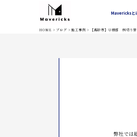
Mavericks
と
水道修理
トイレ
堺市
キ
HOME
>
ブログ
>
施工事例
>
【高砂市】U様邸 桝切り替
弊社では