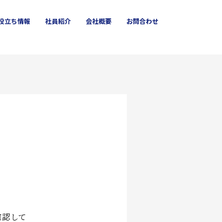
役立ち
情報
社員
紹介
会社概要
お問合わせ
クロス
箕面市
ハウスクリーニング
確認して