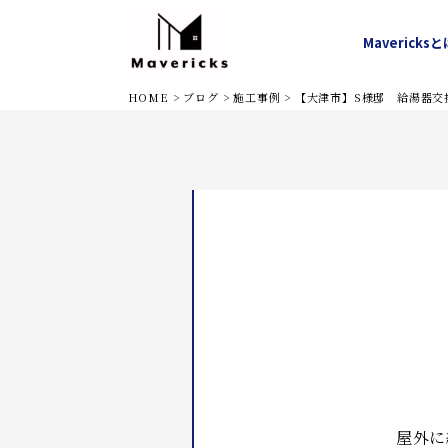
Mavericks
と
水道修理
トイレ
堺市
キ
HOME
>
ブログ
>
施工事例
>
【大津市】S様邸 給湯器交
屋外に