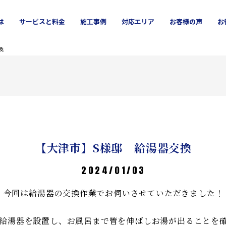
は
サービス
と料金
施工
事例
対応エリア
お客様
の声
お
ッチン
吹田市
お風呂
高槻市
洗面所
豊中市
外壁塗装
茨木市
屋根修理
池田市
換
【大津市】S様邸 給湯器交換
2024/01/03
今回は給湯器の交換作業でお伺いさせていただきました！
給湯器を設置し、お風呂まで管を伸ばしお湯が出ることを