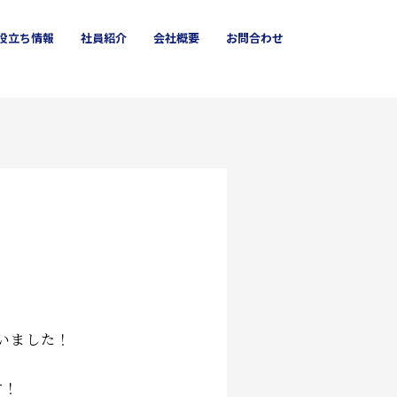
役立ち
情報
社員
紹介
会社概要
お問合わせ
クロス
箕面市
ハウスクリーニング
いました！
す！