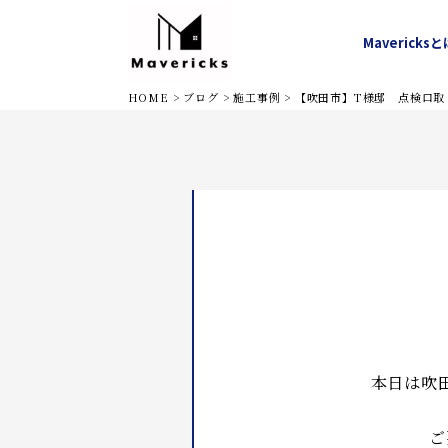
Mavericks
と
水道修理
トイレ
堺市
キ
HOME
>
ブログ
>
施工事例
>
【吹田市】T様邸 点検口取
本日は吹
ご