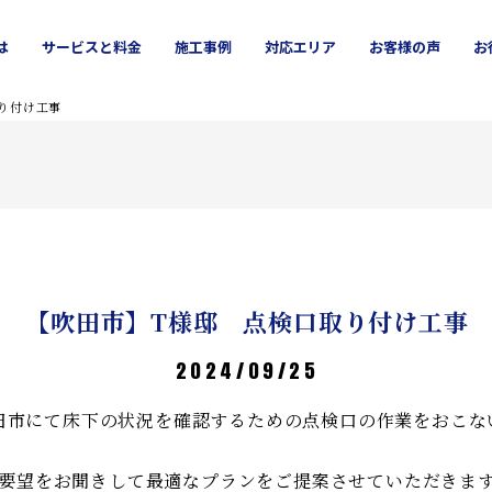
は
サービス
と料金
施工
事例
対応エリア
お客様
の声
お
ッチン
吹田市
お風呂
高槻市
洗面所
豊中市
外壁塗装
茨木市
屋根修理
池田市
り付け工事
【吹田市】T様邸 点検口取り付け工事
2024/09/25
田市にて床下の状況を確認するための点検口の作業をおこな
要望をお聞きして最適なプランをご提案させていただきま