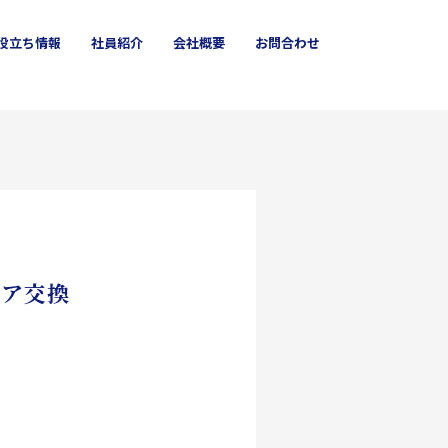
役立ち
情報
社員
紹介
会社概要
お問合わせ
クロス
箕面市
ハウスクリーニング
ロア交換