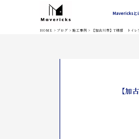
Mavericks
と
水道修理
トイレ
堺市
キ
HOME
>
ブログ
>
施工事例
>
【加古川市】T様邸 トイレ
【加