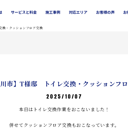
は
サービス
と料金
施工
事例
対応エリア
お客様
の声
お
ッチン
吹田市
お風呂
高槻市
洗面所
豊中市
外壁塗装
茨木市
屋根修理
池田市
交換・クッションフロア交換
古川市】T様邸 トイレ交換・クッションフ
2025/10/07
本日はトイレ交換作業をおこないました！
併せてクッションフロア交換もおこなっています。